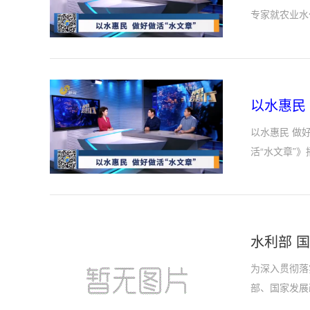
专家就农业水
以水惠民
以水惠民 做
活“水文章”
水利部 
为深入贯彻落
部、国家发展