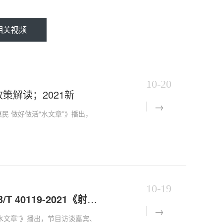
相关视频
10-20
策解读；2021新
民 做好做活“水文章”》播出，
10-19
【闪电会客厅】以水惠民 做好做活“水文章”—2021新国标GB/T 40119-2021《射频卡
“水文章”》播出，节目访谈嘉宾、