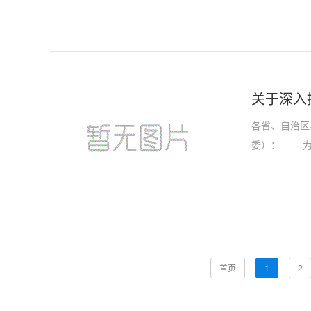
关于深入
各省、自治区
委）： 为深
首页
1
2