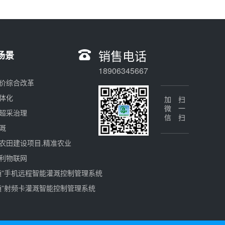
销售电话
场景
18906345667
价综合改革
体化
加微信
扫一扫
超采治理
溉
农田建设项目,精准农业
利物联网
通”手机远程智能灌溉控制管理系统
通”射频卡灌溉智能控制管理系统