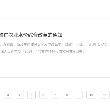
推进农业水价综合改革的通知
、直辖市、新疆生产建设兵团发展改革委、财政厅（局）、水利（水务）
入贯彻中发〔2021〕1号文件精神和国务院决策部署，
3
4
5
6
7
8
9
10
11