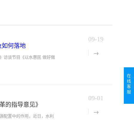
09-19
及如何落地
间》访谈节目《以水惠民 做好做
在
线
客
服
09-01
改革的指导意见》
源配置中的作用，近日，水利