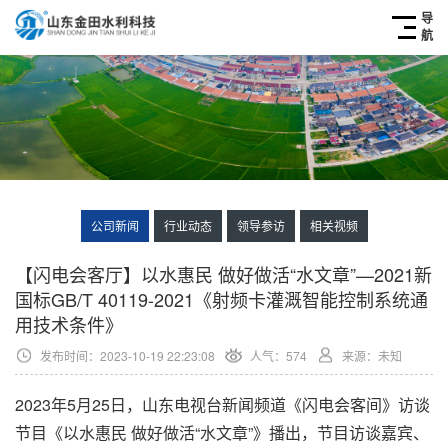
导
航
公司新闻
行业动态
领导参访
相关视频
【闪电会客厅】以水惠民 做好做活“水文章”—2021新
国标GB/T 40119-2021《射频卡灌溉智能控制系统通
用技术条件》
发布时间：2023-10-19 22:23:08
人气：
574
来源：未知
2023年5月25日，山东电视台新闻频道《闪电会客间》访谈
节目《以水惠民 做好做活“水文章”》播出，节目访谈嘉宾、